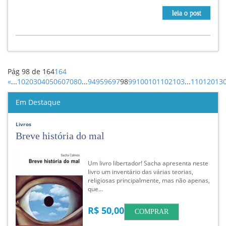
leia o post
Pág 98 de 164
164
«
...
10
20
30
40
50
60
70
80
...
94
95
96
97
98
99
100
101
102
103
...
110
120
13
Em Destaque
Livros
Breve história do mal
Um livro libertador! Sacha apresenta neste
livro um inventário das várias teorias,
religiosas principalmente, mas não apenas,
que…
R$ 50,00
COMPRAR