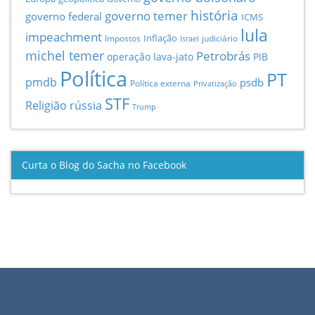
história
governo temer
governo federal
ICMS
lula
impeachment
Inflação
Impostos
judiciário
Israel
michel temer
Petrobrás
operação lava-jato
PIB
Política
PT
pmdb
psdb
Política externa
Privatização
STF
Religião
rússia
Trump
Curta o Blog do Sacha no Facebook