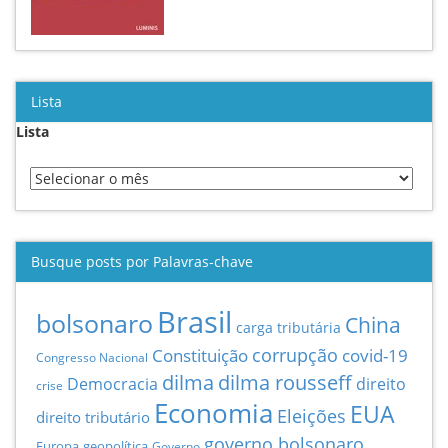
Lista
Lista
Busque posts por Palavras-chave
Brasil
bolsonaro
China
carga tributária
Constituição
corrupção
covid-19
Congresso Nacional
dilma
dilma rousseff
Democracia
direito
crise
Economia
EUA
Eleições
direito tributário
governo bolsonaro
Europa
geopolítica
Governo