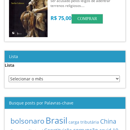
ser acusado pelos leigos de adentrar
terrenos religiosos.…
R$ 75,00
COMPRAR
Lista
Lista
Busque posts por Palavras-chave
Brasil
bolsonaro
China
carga tributária