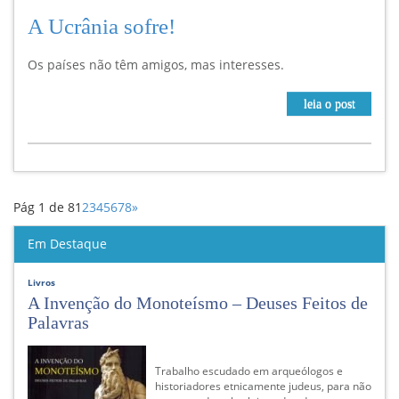
A Ucrânia sofre!
Os países não têm amigos, mas interesses.
leia o post
Pág 1 de 8
1
2
3
4
5
6
7
8
»
Em Destaque
Livros
A Invenção do Monoteísmo – Deuses Feitos de
Palavras
Trabalho escudado em arqueólogos e
historiadores etnicamente judeus, para não