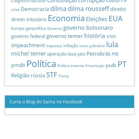
Constituição
corrupção
covid-19
Congresso Nacional
dilma
dilma rousseff
Democracia
direito
crise
Economia
EUA
Eleições
direito tributário
governo bolsonaro
Europa
geopolítica
Governo
história
governo temer
governo federal
ICMS
lula
impeachment
Inflação
Impostos
judiciário
Israel
michel temer
Petrobrás
operação lava-jato
PIB
Política
PT
pmdb
psdb
Política externa
Privatização
STF
Religião
rússia
Trump
Curta o Blog do Sacha no Facebook