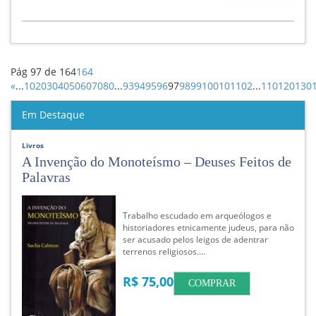
Pág 97 de 164
164
«
...
10
20
30
40
50
60
70
80
...
93
94
95
96
97
98
99
100
101
102
...
110
120
130
Em Destaque
Livros
A Invenção do Monoteísmo – Deuses Feitos de
Palavras
Trabalho escudado em arqueólogos e
historiadores etnicamente judeus, para não
ser acusado pelos leigos de adentrar
terrenos religiosos.…
R$ 75,00
COMPRAR