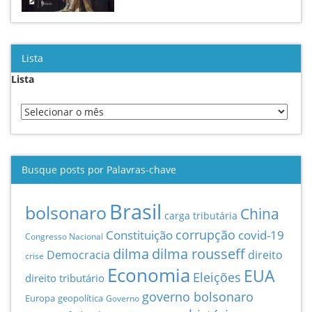
Lista
Lista
Busque posts por Palavras-chave
Brasil
bolsonaro
China
carga tributária
Constituição
corrupção
covid-19
Congresso Nacional
dilma
dilma rousseff
Democracia
direito
crise
Economia
EUA
Eleições
direito tributário
governo bolsonaro
Europa
geopolítica
Governo