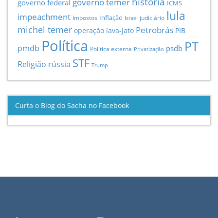
história
governo temer
governo federal
ICMS
lula
impeachment
Inflação
Impostos
judiciário
Israel
michel temer
Petrobrás
operação lava-jato
PIB
Política
PT
pmdb
psdb
Política externa
Privatização
STF
Religião
rússia
Trump
Curta o Blog do Sacha no Facebook