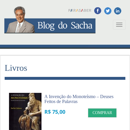
Toggl
naviga
Livros
A Invenção do Monoteísmo – Deuses
Feitos de Palavras
R$ 75,00
COMPRAR