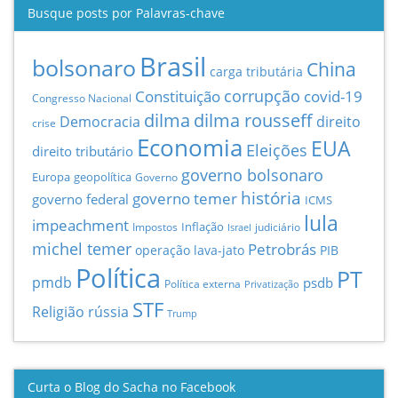
Busque posts por Palavras-chave
Brasil
bolsonaro
China
carga tributária
Constituição
corrupção
covid-19
Congresso Nacional
dilma
dilma rousseff
Democracia
direito
crise
Economia
EUA
Eleições
direito tributário
governo bolsonaro
Europa
geopolítica
Governo
história
governo temer
governo federal
ICMS
lula
impeachment
Inflação
Impostos
judiciário
Israel
michel temer
Petrobrás
operação lava-jato
PIB
Política
PT
pmdb
psdb
Política externa
Privatização
STF
Religião
rússia
Trump
Curta o Blog do Sacha no Facebook