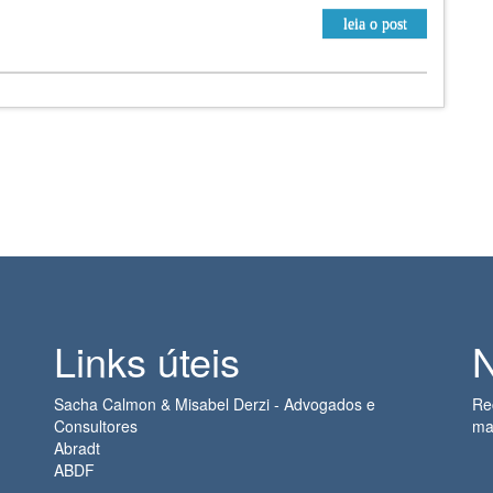
leia o post
Links úteis
N
Sacha Calmon & Misabel Derzi - Advogados e
Re
Consultores
ma
Abradt
ABDF