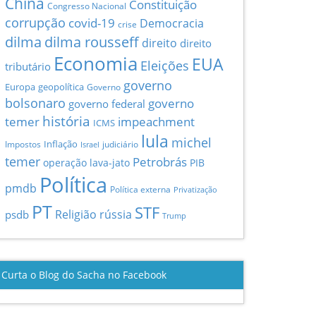
China
Constituição
Congresso Nacional
corrupção
covid-19
Democracia
crise
dilma
dilma rousseff
direito
direito
Economia
EUA
Eleições
tributário
governo
Europa
geopolítica
Governo
bolsonaro
governo
governo federal
história
temer
impeachment
ICMS
lula
michel
Inflação
Impostos
judiciário
Israel
temer
Petrobrás
operação lava-jato
PIB
Política
pmdb
Política externa
Privatização
PT
STF
Religião
rússia
psdb
Trump
Curta o Blog do Sacha no Facebook