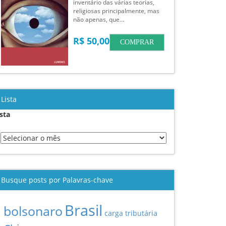
inventário das várias teorias,
religiosas principalmente, mas
não apenas, que…
R$ 50,00
COMPRAR
Lista
ista
Busque posts por Palavras-chave
Brasil
bolsonaro
carga tributária