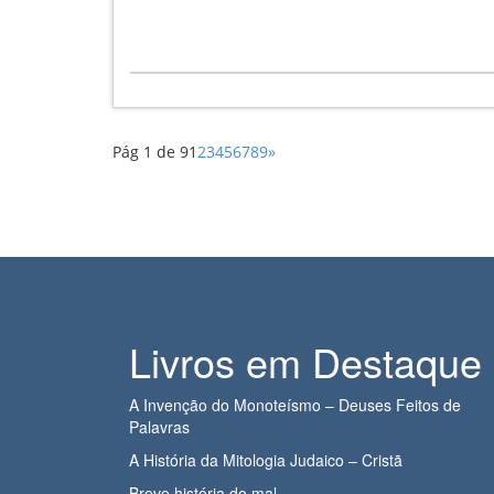
Pág 1 de 9
1
2
3
4
5
6
7
8
9
»
Livros em Destaque
A Invenção do Monoteísmo – Deuses Feitos de
Palavras
A História da Mitologia Judaico – Cristã
Breve história do mal