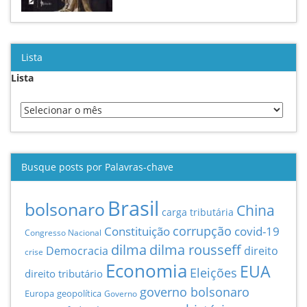
Lista
Lista
Busque posts por Palavras-chave
Brasil
bolsonaro
China
carga tributária
Constituição
corrupção
covid-19
Congresso Nacional
dilma
dilma rousseff
Democracia
direito
crise
Economia
EUA
Eleições
direito tributário
governo bolsonaro
Europa
geopolítica
Governo