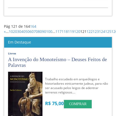
Pág 121 de 164
164
«
...
10
20
30
40
50
60
70
80
90
100
...
117
118
119
120
121
122
123
124
125
12
Em Destaque
Livros
A Invenção do Monoteísmo – Deuses Feitos de
Palavras
Trabalho escudado em arqueólogos e
historiadores etnicamente judeus, para não
ser acusado pelos leigos de adentrar
terrenos religiosos.…
R$ 75,00
COMPRAR