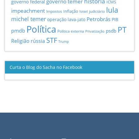
história
governo temer
governo federal
ICMS
lula
impeachment
Inflação
Impostos
judiciário
Israel
michel temer
Petrobrás
operação lava-jato
PIB
Política
PT
pmdb
psdb
Política externa
Privatização
STF
Religião
rússia
Trump
Curta o Blog do Sacha no Facebook