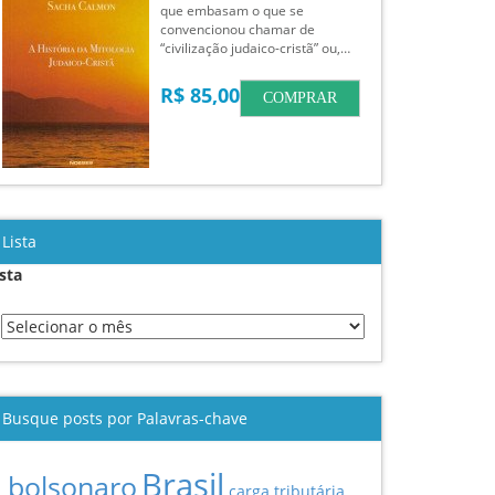
que embasam o que se
convencionou chamar de
“civilização judaico-cristã” ou,…
R$ 85,00
COMPRAR
Lista
ista
Busque posts por Palavras-chave
Brasil
bolsonaro
carga tributária