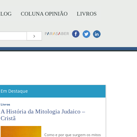
BLOG
COLUNA OPINIÃO
LIVROS
>
Em Destaque
Livros
A História da Mitologia Judaico –
Cristã
Como e por que surgem os mitos