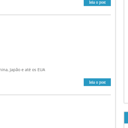
leia o post
ina, Japão e até os EUA
leia o post