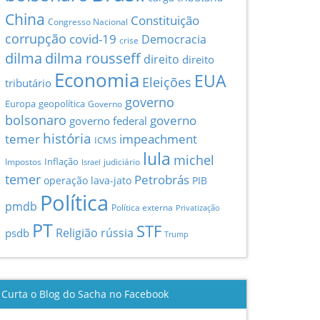
China
Constituição
Congresso Nacional
corrupção
covid-19
Democracia
crise
dilma
dilma rousseff
direito
direito
Economia
EUA
Eleições
tributário
governo
Europa
geopolítica
Governo
bolsonaro
governo
governo federal
história
temer
impeachment
ICMS
lula
michel
Inflação
Impostos
judiciário
Israel
temer
Petrobrás
operação lava-jato
PIB
Política
pmdb
Política externa
Privatização
PT
STF
Religião
rússia
psdb
Trump
Curta o Blog do Sacha no Facebook