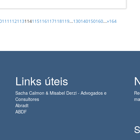
0
111
112
113
114
115
116
117
118
119
...
130
140
150
160
...
»
164
Links úteis
N
Sacha Calmon & Misabel Derzi - Advogados e
Re
Consultores
ma
Abradt
ABDF
S