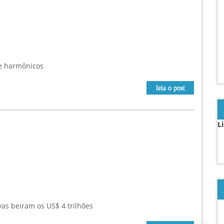
e harmônicos
leia o post
L
vas beiram os US$ 4 trilhões