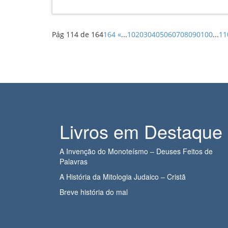
Pág 114 de 164
164
«
...
10
20
30
40
50
60
70
80
90
100
...
11
Livros em Destaque
A Invenção do Monoteísmo – Deuses Feitos de
Palavras
A História da Mitologia Judaico – Cristã
Breve história do mal