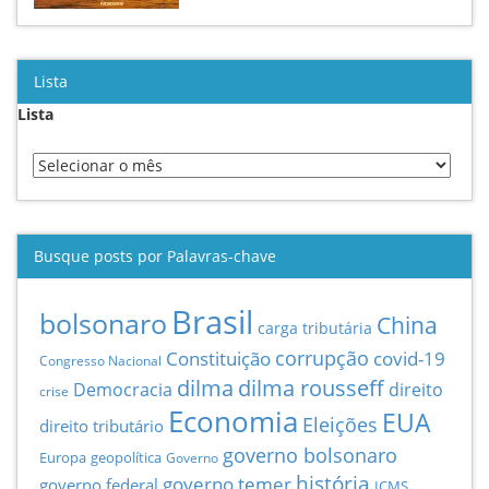
Lista
Lista
Busque posts por Palavras-chave
Brasil
bolsonaro
China
carga tributária
Constituição
corrupção
covid-19
Congresso Nacional
dilma
dilma rousseff
Democracia
direito
crise
Economia
EUA
Eleições
direito tributário
governo bolsonaro
Europa
geopolítica
Governo
história
governo temer
governo federal
ICMS