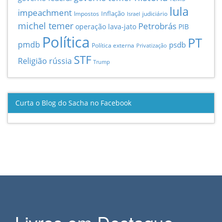
lula
impeachment
Inflação
Impostos
judiciário
Israel
michel temer
Petrobrás
operação lava-jato
PIB
Política
PT
pmdb
psdb
Política externa
Privatização
STF
Religião
rússia
Trump
Curta o Blog do Sacha no Facebook