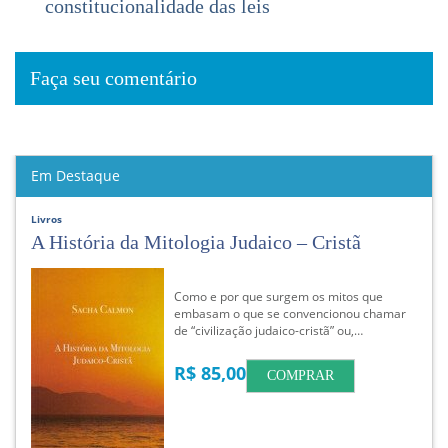
constitucionalidade das leis
Faça seu comentário
Em Destaque
Livros
A História da Mitologia Judaico – Cristã
Como e por que surgem os mitos que
embasam o que se convencionou chamar
de “civilização judaico-cristã” ou,…
R$ 85,00
COMPRAR