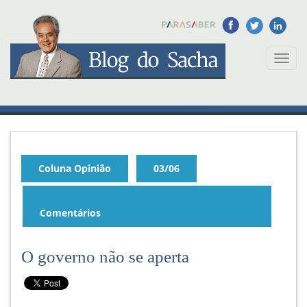
Toggl
naviga
Coluna Opinião
03/06
Comentários
O governo não se aperta