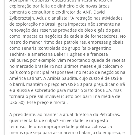
exploração por falta de dinheiro e de novas áreas,
comenta o consultor e ex-diretor da ANP, David
Zylbersztajn. Aduz o analista: “A retração nas atividades
de exploração no Brasil gera impactos não somente na
renovação das reservas provadas de óleo e gás do país,
como impacta os negócios da cadeia de fornecedores. No
rastro do menor ritmo das petroleiras, empresas globais
como Tenaris (controlada do grupo ítalo-argentino
Techint), a americana Baker Hughes e a francesa
Vallourec, por exemplo, vêm reportando queda de receita
no mercado brasileiro nos últimos meses e já colocam o
país como principal responsável no recuo de negócios na
América Latina”. A Arábia Saudita, cujo custo é de US$ 8
o barril, mantém o preço em US$ 50 para prejudicar o Irã
e a Rússia e sobretudo para matar o xisto dos EUA, mas
tornará o pré-sal inviável (custo por barril na média de
US$ 50). Esse preço é mortal.
A presidente, ao manter a atual diretoria da Petrobras,
quer isentá-la de culpa? Em verdade, é um gesto
teimoso, de uma impropriedade política colossal, a
menos que seja para assinarem o balanço da empresa, e