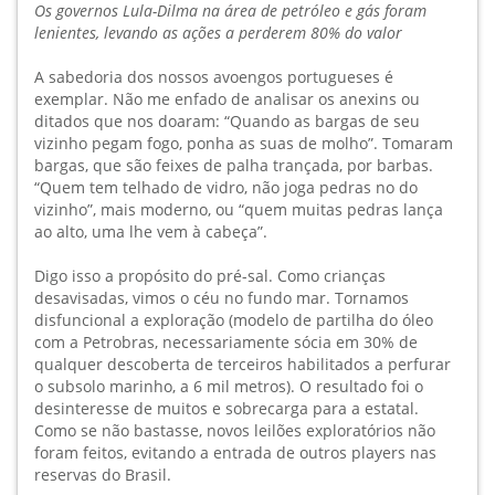
Os governos Lula-Dilma na área de petróleo e gás foram
lenientes, levando as ações a perderem 80% do valor
A sabedoria dos nossos avoengos portugueses é
exemplar. Não me enfado de analisar os anexins ou
ditados que nos doaram: “Quando as bargas de seu
vizinho pegam fogo, ponha as suas de molho”. Tomaram
bargas, que são feixes de palha trançada, por barbas.
“Quem tem telhado de vidro, não joga pedras no do
vizinho”, mais moderno, ou “quem muitas pedras lança
ao alto, uma lhe vem à cabeça”.
Digo isso a propósito do pré-sal. Como crianças
desavisadas, vimos o céu no fundo mar. Tornamos
disfuncional a exploração (modelo de partilha do óleo
com a Petrobras, necessariamente sócia em 30% de
qualquer descoberta de terceiros habilitados a perfurar
o subsolo marinho, a 6 mil metros). O resultado foi o
desinteresse de muitos e sobrecarga para a estatal.
Como se não bastasse, novos leilões exploratórios não
foram feitos, evitando a entrada de outros players nas
reservas do Brasil.