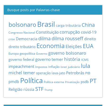
Busque posts por Palavras-chave
Brasil
bolsonaro
China
carga tributária
Constituição
corrupção
covid-19
Congresso Nacional
dilma
dilma rousseff
Democracia
direito
crise
Economia
EUA
Eleições
direito tributário
governo bolsonaro
Europa
geopolítica
Governo
história
governo temer
governo federal
ICMS
lula
impeachment
Inflação
Impostos
judiciário
Israel
michel temer
Petrobrás
operação lava-jato
PIB
Política
PT
pmdb
psdb
Política externa
Privatização
STF
Religião
rússia
Trump