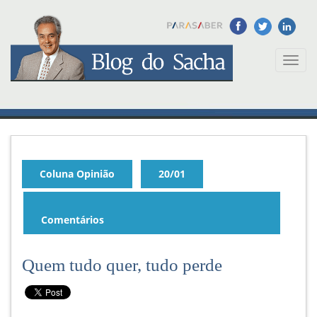
Toggl
naviga
Coluna Opinião
20/01
Comentários
Quem tudo quer, tudo perde