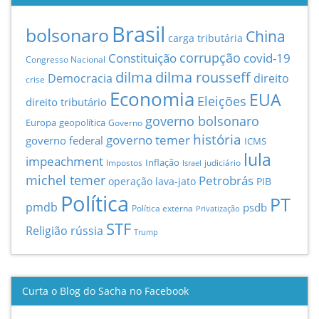
Brasil
bolsonaro
China
carga tributária
Constituição
corrupção
covid-19
Congresso Nacional
dilma
dilma rousseff
Democracia
direito
crise
Economia
EUA
Eleições
direito tributário
governo bolsonaro
Europa
geopolítica
Governo
história
governo temer
governo federal
ICMS
lula
impeachment
Inflação
Impostos
judiciário
Israel
michel temer
Petrobrás
operação lava-jato
PIB
Política
PT
pmdb
psdb
Política externa
Privatização
STF
Religião
rússia
Trump
Curta o Blog do Sacha no Facebook