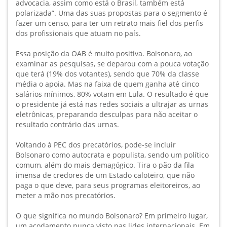
advocacia, assim como está o Brasil, também está
polarizada”. Uma das suas propostas para o segmento é
fazer um censo, para ter um retrato mais fiel dos perfis
dos profissionais que atuam no país.
Essa posição da OAB é muito positiva. Bolsonaro, ao
examinar as pesquisas, se deparou com a pouca votação
que terá (19% dos votantes), sendo que 70% da classe
média o apoia. Mas na faixa de quem ganha até cinco
salários mínimos, 80% votam em Lula. O resultado é que
o presidente já está nas redes sociais a ultrajar as urnas
eletrônicas, preparando desculpas para não aceitar o
resultado contrário das urnas.
Voltando à PEC dos precatórios, pode-se incluir
Bolsonaro como autocrata e populista, sendo um político
comum, além do mais demagógico. Tira o pão da fila
imensa de credores de um Estado caloteiro, que não
paga o que deve, para seus programas eleitoreiros, ao
meter a mão nos precatórios.
O que significa no mundo Bolsonaro? Em primeiro lugar,
um açodamento nunca visto nas lides internacionais. Em