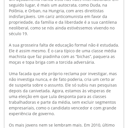
seguido lugar, é mais um autocrata, como Duda, na
Polônia, e Orban, na Hungria, com ares direitistas
indisfarçáveis. Um cariz anticomunista em favor da
propriedade, da família e da liberdade é a sua cantilena
neoliberal, como se nós ainda estivéssemos vivendo no
século 19.
A sua grosseira falta de educação formal não é estudada.
Ele é assim mesmo. É o cara típico de uma classe média
machista que faz piadinha com as “bichas”, paquera as
moças e topa briga com a torcida adversária.
Uma facada que ele próprio reclama por investigar, mas
não investiga nunca, e de fato poderia, cria um certo ar
de suspeita sobre o assunto. Ele só subiu nas pesquisas
depois da canivetada. Agora, estamos às vésperas de
uma eleição em que Lula desponta para as classes
trabalhadoras e parte da média, sem excluir segmentos
empresariais, como o candidato vencedor e com grande
experiência de governo.
Os mais jovens nem se lembram mais. Em 2010, último