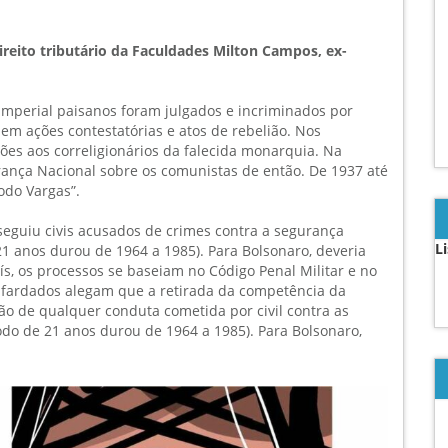
reito tributário da Faculdades Milton Campos, ex-
 imperial paisanos foram julgados e incriminados por
em ações contestatórias e atos de rebelião. Nos
es aos correligionários da falecida monarquia. Na
rança Nacional sobre os comunistas de então. De 1937 até
odo Vargas”.
erseguiu civis acusados de crimes contra a segurança
L
1 anos durou de 1964 a 1985). Para Bolsonaro, deveria
s, os processos se baseiam no Código Penal Militar e no
s fardados alegam que a retirada da competência da
ção de qualquer conduta cometida por civil contra as
odo de 21 anos durou de 1964 a 1985). Para Bolsonaro,