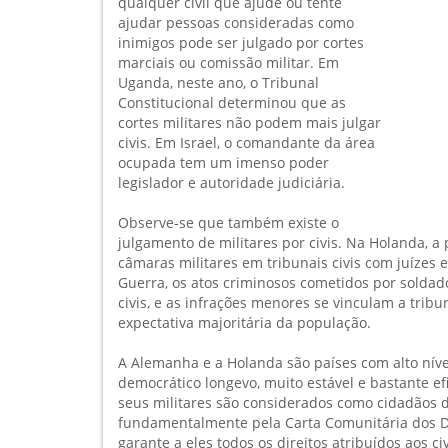
qualquer civil que ajude ou tente
ajudar pessoas consideradas como
inimigos pode ser julgado por cortes
marciais ou comissão militar. Em
Uganda, neste ano, o Tribunal
Constitucional determinou que as
cortes militares não podem mais julgar
civis. Em Israel, o comandante da área
ocupada tem um imenso poder
legislador e autoridade judiciária.
Observe-se que também existe o
julgamento de militares por civis. Na Holanda, a 
câmaras militares em tribunais civis com juízes
Guerra, os atos criminosos cometidos por soldad
civis, e as infrações menores se vinculam a tribu
expectativa majoritária da população.
A Alemanha e a Holanda são países com alto nív
democrático longevo, muito estável e bastante ef
seus militares são considerados como cidadãos 
fundamentalmente pela Carta Comunitária dos Di
garante a eles todos os direitos atribuídos aos c