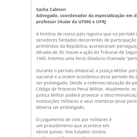
Sacha Calmon
Advogado, coordenador da especialização em di
professor titular da UFMG e UFRJ
A história de nosso país registra que no período
servidores fardados decorrentes de participação 
primórdios da República, aconteceram perseguiçõ
década de 30, houve a ação do Tribunal de Segu
1945, tivemos uma feroz ditadura chamada “perí
Durante o período ditatorial, a Justiça Militar p
nacional e a ordem econômica (esse período de 2
ser prolongado. Desde a redemocratização do paí
Código de Processo Penal Militar. Atualmente, o
Justiça Militar poderá provocar a descriminaliza
instituições militares e seus membros (esse perí
deveria ser prolongado.
O julgamento de civis por militares é
um procedimento que acontece em
vários países. Nos Estados Unidos,