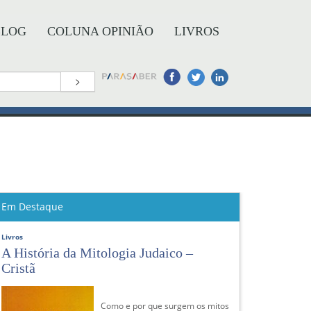
BLOG
COLUNA OPINIÃO
LIVROS
>
Em Destaque
Livros
A História da Mitologia Judaico –
Cristã
Como e por que surgem os mitos