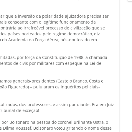
tar que a inversão da polaridade ajuizadora precisa ser
mais consoante com o legítimo funcionamento da
ntrária ao irrefreável processo de civilização que se
os países norteados pelo regime democrático, diz
do da Academia da Força Aérea, pós-doutorado em
mitadas, por força da Constituição de 1988, a chamada
mentos de civis por militares com espeque na Lei de
nhamos generais-presidentes (Castelo Branco, Costa e
João Figueredo) – pulularam os inquéritos policiais-
alizados, dos professores, e assim por diante. Era em Juiz
 tribunal de exceção!
por Bolsonaro na pessoa do coronel Brilhante Ustra, o
 Dilma Roussef, Bolsonaro votou gritando o nome desse