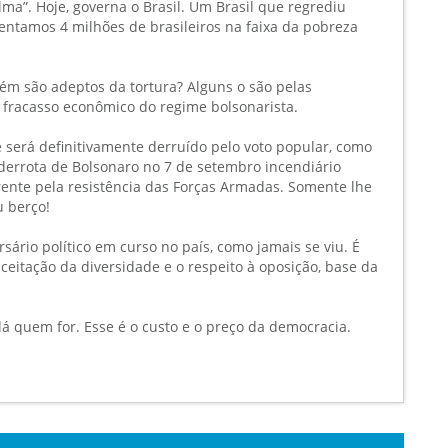
lma”. Hoje, governa o Brasil. Um Brasil que regrediu
centamos 4 milhões de brasileiros na faixa da pobreza
ém são adeptos da tortura? Alguns o são pelas
o fracasso econômico do regime bolsonarista.
e será definitivamente derruído pelo voto popular, como
 derrota de Bolsonaro no 7 de setembro incendiário
ente pela resistência das Forças Armadas. Somente lhe
u berço!
rsário político em curso no país, como jamais se viu. É
aceitação da diversidade e o respeito à oposição, base da
lá quem for. Esse é o custo e o preço da democracia.