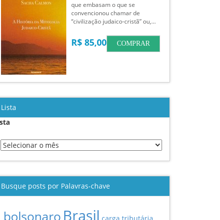
que embasam o que se
convencionou chamar de
“civilização judaico-cristã” ou,…
R$ 85,00
COMPRAR
Lista
ista
Busque posts por Palavras-chave
Brasil
bolsonaro
carga tributária