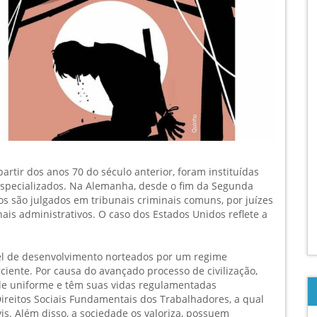
partir dos anos 70 do século anterior, foram instituídas
 especializados. Na Alemanha, desde o fim da Segunda
os são julgados em tribunais criminais comuns, por juízes
nais administrativos. O caso dos Estados Unidos reflete a
el de desenvolvimento norteados por um regime
iciente. Por causa do avançado processo de civilização,
de uniforme e têm suas vidas regulamentadas
reitos Sociais Fundamentais dos Trabalhadores, a qual
ivis. Além disso, a sociedade os valoriza, possuem