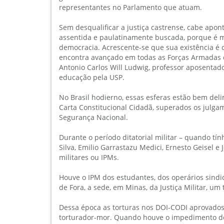
representantes no Parlamento que atuam.
Sem desqualificar a justiça castrense, cabe apon
assentida e paulatinamente buscada, porque é 
democracia. Acrescente-se que sua existência é co
encontra avançado em todas as Forças Armadas d
Antonio Carlos Will Ludwig, professor aposenta
educação pela USP.
No Brasil hodierno, essas esferas estão bem deli
Carta Constitucional Cidadã, superados os julga
Segurança Nacional.
Durante o período ditatorial militar – quando tí
Silva, Emilio Garrastazu Medici, Ernesto Geisel e 
militares ou IPMs.
Houve o IPM dos estudantes, dos operários sindic
de Fora, a sede, em Minas, da Justiça Militar, um
Dessa época as torturas nos DOI-CODI aprovados 
torturador-mor. Quando houve o impedimento de