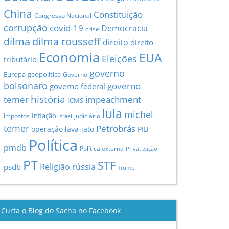
China
Constituição
Congresso Nacional
corrupção
covid-19
Democracia
crise
dilma
dilma rousseff
direito
direito
Economia
EUA
Eleições
tributário
governo
Europa
geopolítica
Governo
bolsonaro
governo
governo federal
história
temer
impeachment
ICMS
lula
michel
Inflação
Impostos
judiciário
Israel
temer
Petrobrás
operação lava-jato
PIB
Política
pmdb
Política externa
Privatização
PT
STF
Religião
rússia
psdb
Trump
Curta o Blog do Sacha no Facebook