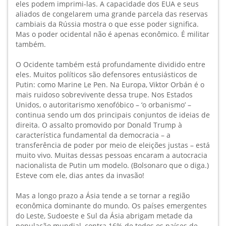
eles podem imprimi-las. A capacidade dos EUA e seus
aliados de congelarem uma grande parcela das reservas
cambiais da Rússia mostra o que esse poder significa.
Mas o poder ocidental não é apenas econômico. É militar
também.
O Ocidente também está profundamente dividido entre
eles. Muitos políticos são defensores entusiásticos de
Putin: como Marine Le Pen. Na Europa, Viktor Orbán é o
mais ruidoso sobrevivente dessa trupe. Nos Estados
Unidos, o autoritarismo xenofóbico – ‘o orbanismo’ –
continua sendo um dos principais conjuntos de ideias de
direita. O assalto promovido por Donald Trump à
característica fundamental da democracia – a
transferência de poder por meio de eleições justas – está
muito vivo. Muitas dessas pessoas encaram a autocracia
nacionalista de Putin um modelo. (Bolsonaro que o diga.)
Esteve com ele, dias antes da invasão!
Mas a longo prazo a Ásia tende a se tornar a região
econômica dominante do mundo. Os países emergentes
do Leste, Sudoeste e Sul da Ásia abrigam metade da
população mundial, contra 16% de todos os países de