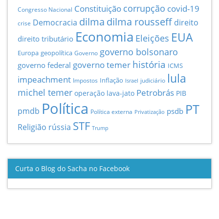
Constituição
corrupção
covid-19
Congresso Nacional
dilma
dilma rousseff
Democracia
direito
crise
Economia
EUA
Eleições
direito tributário
governo bolsonaro
Europa
geopolítica
Governo
história
governo temer
governo federal
ICMS
lula
impeachment
Inflação
Impostos
judiciário
Israel
michel temer
Petrobrás
operação lava-jato
PIB
Política
PT
pmdb
psdb
Política externa
Privatização
STF
Religião
rússia
Trump
Curta o Blog do Sacha no Facebook