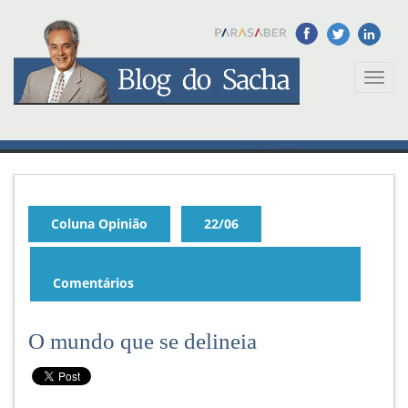
Toggl
naviga
Coluna Opinião
22/06
Comentários
O mundo que se delineia