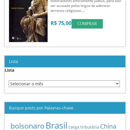
historiadores etnicamente judeus, para não
ser acusado pelos leigos de adentrar
terrenos religiosos.…
R$ 75,00
COMPRAR
Lista
Lista
Busque posts por Palavras-chave
Brasil
bolsonaro
China
carga tributária