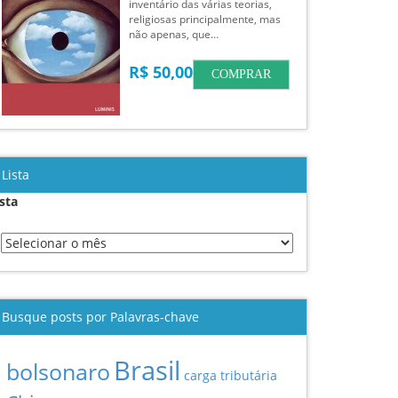
inventário das várias teorias,
religiosas principalmente, mas
não apenas, que…
R$ 50,00
COMPRAR
Lista
ista
Busque posts por Palavras-chave
Brasil
bolsonaro
carga tributária