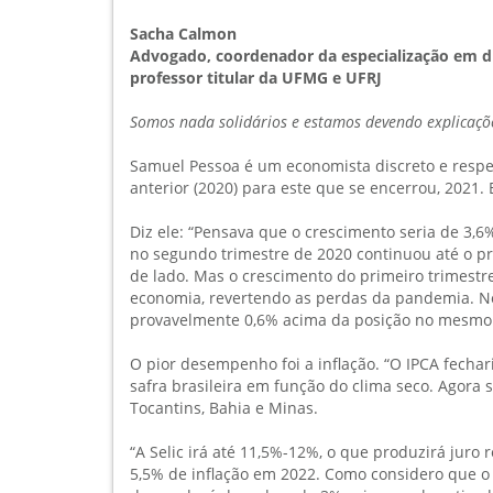
Sacha Calmon
Advogado, coordenador da especialização em di
professor titular da UFMG e UFRJ
Somos nada solidários e estamos devendo explicaçõ
Samuel Pessoa é um economista discreto e respeit
anterior (2020) para este que se encerrou, 2021. E
Diz ele: “Pensava que o crescimento seria de 3,6
no segundo trimestre de 2020 continuou até o p
de lado. Mas o crescimento do primeiro trimestre
economia, revertendo as perdas da pandemia. No
provavelmente 0,6% acima da posição no mesmo p
O pior desempenho foi a inflação. “O IPCA fech
safra brasileira em função do clima seco. Agora
Tocantins, Bahia e Minas.
“A Selic irá até 11,5%-12%, o que produzirá juro
5,5% de inflação em 2022. Como considero que o