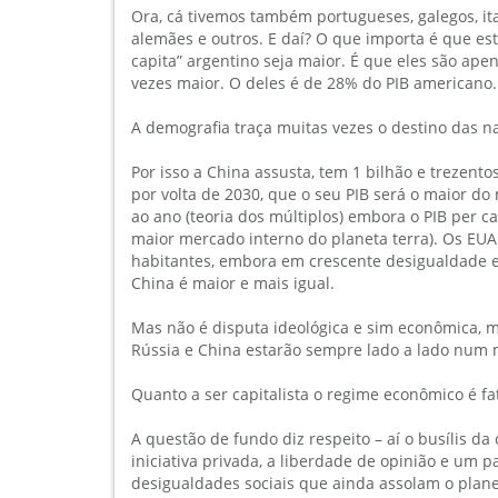
Ora, cá tivemos também portugueses, galegos, ita
alemães e outros. E daí? O que importa é que est
capita” argentino seja maior. É que eles são ap
vezes maior. O deles é de 28% do PIB americano
A demografia traça muitas vezes o destino das n
Por isso a China assusta, tem 1 bilhão e trezen
por volta de 2030, que o seu PIB será o maior d
ao ano (teoria dos múltiplos) embora o PIB per ca
maior mercado interno do planeta terra). Os EU
habitantes, embora em crescente desigualdade es
China é maior e mais igual.
Mas não é disputa ideológica e sim econômica, m
Rússia e China estarão sempre lado a lado num m
Quanto a ser capitalista o regime econômico é f
A questão de fundo diz respeito – aí o busílis da
iniciativa privada, a liberdade de opinião e um 
desigualdades sociais que ainda assolam o plan