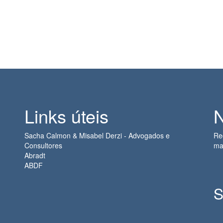
Links úteis
N
Sacha Calmon & Misabel Derzi - Advogados e
Re
Consultores
ma
Abradt
ABDF
S