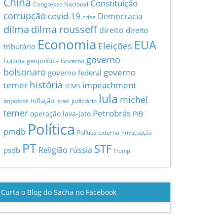
China
Constituição
Congresso Nacional
corrupção
covid-19
Democracia
crise
dilma
dilma rousseff
direito
direito
Economia
EUA
Eleições
tributário
governo
Europa
geopolítica
Governo
bolsonaro
governo
governo federal
história
temer
impeachment
ICMS
lula
michel
Inflação
Impostos
judiciário
Israel
temer
Petrobrás
operação lava-jato
PIB
Política
pmdb
Política externa
Privatização
PT
STF
Religião
rússia
psdb
Trump
Curta o Blog do Sacha no Facebook