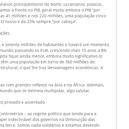
lianos principalmente do Norte, ucranianos, polacos,
amos à frente no PIB, geral muito embora o PIB “per
enas 41 milhões e nós 220 milhões, uma população cinco
. O nosso é de 23% sempre “por cabeça”.
ações.
tos e setenta milhões de habitantes e haverá um momento,
o mundo, passando os EUA, crescendo mais 10 anos a 8%
pita fique ainda menor, embora muito significativo (o
A têm uma população em torno de 360 milhões de
trutural, o que lhe traz desvantagens econômicas. A
as com grandes reflexos na Ásia e na África. Ademais,
undo que se delineia multipolar, algo salutar.
ato provado e assentado.
 controvérsia – ao regime político que tende para a
papel indeclinável dos governos na diminuição das
eta terra. Somos nada solidários e estamos devendo