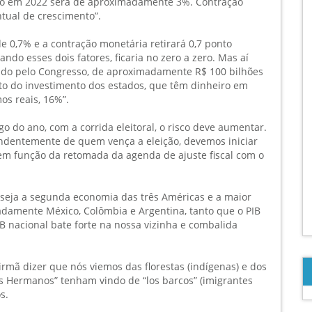
ado em 2022 será de aproximadamente 3%. Contração
ntual de crescimento”.
e 0,7% e a contração monetária retirará 0,7 ponto
ndo esses dois fatores, ficaria no zero a zero. Mas aí
ado pelo Congresso, de aproximadamente R$ 100 bilhões
nto do investimento dos estados, que têm dinheiro em
os reais, 16%”.
o do ano, com a corrida eleitoral, o risco deve aumentar.
endentemente de quem vença a eleição, devemos iniciar
m função da retomada da agenda de ajuste fiscal com o
 seja a segunda economia das três Américas e a maior
tadamente México, Colômbia e Argentina, tanto que o PIB
B nacional bate forte na nossa vizinha e combalida
rmã dizer que nós viemos das florestas (indígenas) e dos
os Hermanos” tenham vindo de “los barcos” (imigrantes
s.