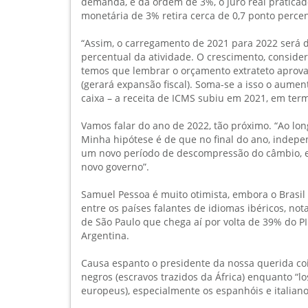
demanda, é da ordem de 3%, o juro real pratic
monetária de 3% retira cerca de 0,7 ponto perce
“Assim, o carregamento de 2021 para 2022 será d
percentual da atividade. O crescimento, considera
temos que lembrar o orçamento extrateto aprov
(gerará expansão fiscal). Soma-se a isso o aume
caixa – a receita de ICMS subiu em 2021, em term
Vamos falar do ano de 2022, tão próximo. “Ao long
Minha hipótese é de que no final do ano, indep
um novo período de descompressão do câmbio, e
novo governo”.
Samuel Pessoa é muito otimista, embora o Brasil
entre os países falantes de idiomas ibéricos, no
de São Paulo que chega aí por volta de 39% do PI
Argentina.
Causa espanto o presidente da nossa querida coi
negros (escravos trazidos da África) enquanto “l
europeus), especialmente os espanhóis e italiano