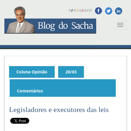
Toggl
naviga
Coluna Opinião
20/03
Comentários
Legisladores e executores das leis