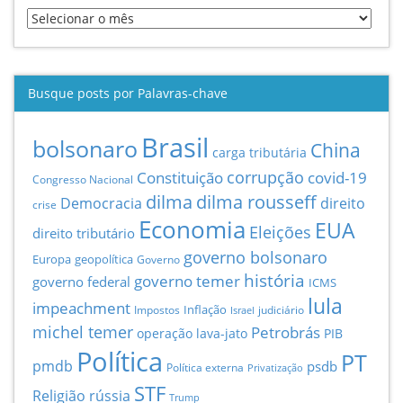
Busque posts por Palavras-chave
Brasil
bolsonaro
China
carga tributária
Constituição
corrupção
covid-19
Congresso Nacional
dilma
dilma rousseff
Democracia
direito
crise
Economia
EUA
Eleições
direito tributário
governo bolsonaro
Europa
geopolítica
Governo
história
governo temer
governo federal
ICMS
lula
impeachment
Inflação
Impostos
judiciário
Israel
michel temer
Petrobrás
operação lava-jato
PIB
Política
PT
pmdb
psdb
Política externa
Privatização
STF
Religião
rússia
Trump