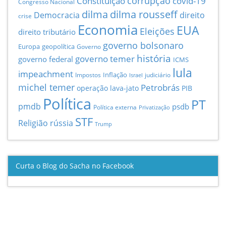
Constituição
corrupção
covid-19
Congresso Nacional
dilma
dilma rousseff
Democracia
direito
crise
Economia
EUA
Eleições
direito tributário
governo bolsonaro
Europa
geopolítica
Governo
história
governo temer
governo federal
ICMS
lula
impeachment
Inflação
Impostos
judiciário
Israel
michel temer
Petrobrás
operação lava-jato
PIB
Política
PT
pmdb
psdb
Política externa
Privatização
STF
Religião
rússia
Trump
Curta o Blog do Sacha no Facebook