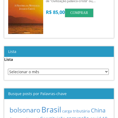
de “civilização judaico-cristã” ou,…
R$ 85,00
COMPRAR
Lista
Lista
Busque posts por Palavras-chave
Brasil
bolsonaro
China
carga tributária