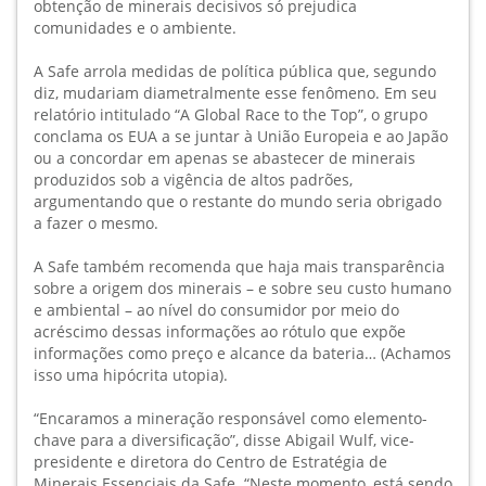
obtenção de minerais decisivos só prejudica
comunidades e o ambiente.
A Safe arrola medidas de política pública que, segundo
diz, mudariam diametralmente esse fenômeno. Em seu
relatório intitulado “A Global Race to the Top”, o grupo
conclama os EUA a se juntar à União Europeia e ao Japão
ou a concordar em apenas se abastecer de minerais
produzidos sob a vigência de altos padrões,
argumentando que o restante do mundo seria obrigado
a fazer o mesmo.
A Safe também recomenda que haja mais transparência
sobre a origem dos minerais – e sobre seu custo humano
e ambiental – ao nível do consumidor por meio do
acréscimo dessas informações ao rótulo que expõe
informações como preço e alcance da bateria… (Achamos
isso uma hipócrita utopia).
“Encaramos a mineração responsável como elemento-
chave para a diversificação”, disse Abigail Wulf, vice-
presidente e diretora do Centro de Estratégia de
Minerais Essenciais da Safe. “Neste momento, está sendo