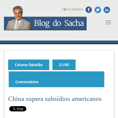
Toggl
naviga
Coluna Opinião
21/05
Comentários
China supera subsídios americanos