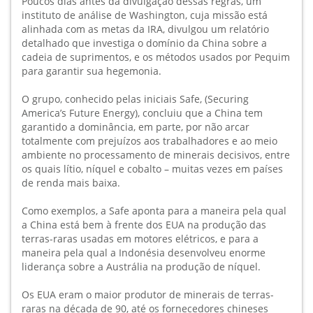
Poucos dias antes da divulgação dessas regras, um
instituto de análise de Washington, cuja missão está
alinhada com as metas da IRA, divulgou um relatório
detalhado que investiga o domínio da China sobre a
cadeia de suprimentos, e os métodos usados por Pequim
para garantir sua hegemonia.
O grupo, conhecido pelas iniciais Safe, (Securing
America’s Future Energy), concluiu que a China tem
garantido a dominância, em parte, por não arcar
totalmente com prejuízos aos trabalhadores e ao meio
ambiente no processamento de minerais decisivos, entre
os quais lítio, níquel e cobalto – muitas vezes em países
de renda mais baixa.
Como exemplos, a Safe aponta para a maneira pela qual
a China está bem à frente dos EUA na produção das
terras-raras usadas em motores elétricos, e para a
maneira pela qual a Indonésia desenvolveu enorme
liderança sobre a Austrália na produção de níquel.
Os EUA eram o maior produtor de minerais de terras-
raras na década de 90, até os fornecedores chineses