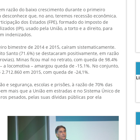
 em razão do baixo crescimento durante o primeiro
 desconhece que, no ano, teremos recessão econômica.
ticipação dos Estados (FPE), formado do Imposto de
zados (IPI), usado pela União, a torto e a direito, para
am indenizados.
iro bimestre de 2014 e 2015, caíram sistematicamente.
rito Santo (71.6%) se destacaram positivamente, em razão
rrovias). Minas ficou mal no retrato, com queda de 98.4%
 – a locomotiva – amargou queda de -15.1%. No conjunto,
$ 2.712.860 em 2015, com queda de -24,1%.
L
 e segurança, escolas e prisões, à razão de 70% das
bem mais que a União em estradas e no Sistema Único de
uros pesados, pelas suas dívidas públicas por ela