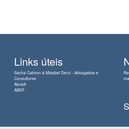
Links úteis
N
Sacha Calmon & Misabel Derzi - Advogados e
Re
Consultores
ma
Abradt
ABDF
S