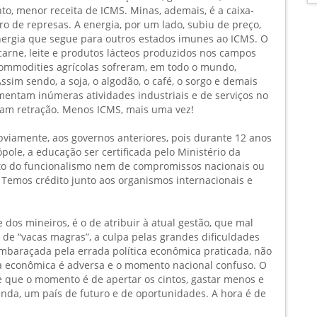
to, menor receita de ICMS. Minas, ademais, é a caixa-
ro de represas. A energia, por um lado, subiu de preço,
nergia que segue para outros estados imunes ao ICMS. O
arne, leite e produtos lácteos produzidos nos campos
 commodities agrícolas sofreram, em todo o mundo,
ssim sendo, a soja, o algodão, o café, o sorgo e demais
entam inúmeras atividades industriais e de serviços no
eram retração. Menos ICMS, mais uma vez!
obviamente, aos governos anteriores, pois durante 12 anos
ole, a educação ser certificada pelo Ministério da
o do funcionalismo nem de compromissos nacionais ou
Temos crédito junto aos organismos internacionais e
dos mineiros, é o de atribuir à atual gestão, que mal
de “vacas magras”, a culpa pelas grandes dificuldades
embaraçada pela errada política econômica praticada, não
a econômica é adversa e o momento nacional confuso. O
e que o momento é de apertar os cintos, gastar menos e
inda, um país de futuro e de oportunidades. A hora é de