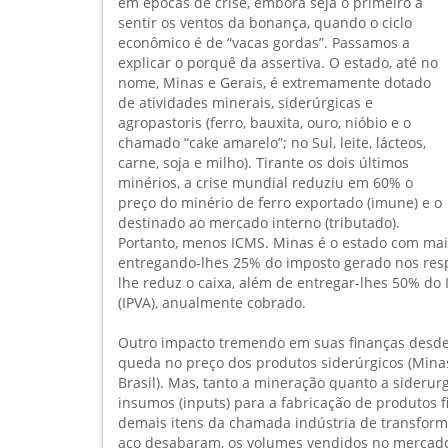
em épocas de crise, embora seja o primeiro a
sentir os ventos da bonança, quando o ciclo
econômico é de “vacas gordas”. Passamos a
explicar o porquê da assertiva. O estado, até no
nome, Minas e Gerais, é extremamente dotado
de atividades minerais, siderúrgicas e
agropastoris (ferro, bauxita, ouro, nióbio e o
chamado “cake amarelo”; no Sul, leite, lácteos,
carne, soja e milho). Tirante os dois últimos
minérios, a crise mundial reduziu em 60% o
preço do minério de ferro exportado (imune) e o
destinado ao mercado interno (tributado).
Portanto, menos ICMS. Minas é o estado com mais
entregando-lhes 25% do imposto gerado nos respe
lhe reduz o caixa, além de entregar-lhes 50% do
(IPVA), anualmente cobrado.
Outro impacto tremendo em suas finanças desde 
queda no preço dos produtos siderúrgicos (Minas 
Brasil). Mas, tanto a mineração quanto a siderur
insumos (inputs) para a fabricação de produtos fi
demais itens da chamada indústria de transforma
aço desabaram, os volumes vendidos no mercado 