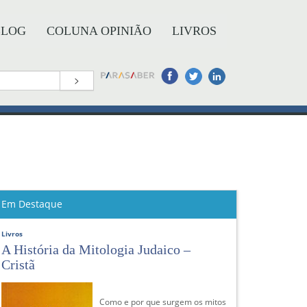
BLOG
COLUNA OPINIÃO
LIVROS
>
Em Destaque
Livros
A História da Mitologia Judaico –
Cristã
Como e por que surgem os mitos