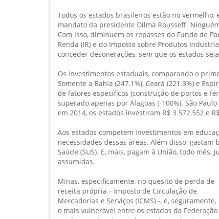
Todos os estados brasileiros estão no vermelho,
mandato da presidente Dilma Rousseff. Ninguém
Com isso, diminuem os repasses do Fundo de Par
Renda (IR) e do Imposto sobre Produtos Industriali
conceder desonerações, sem que os estados sej
Os investimentos estaduais, comparando o prime
Somente a Bahia (247.1%), Ceará (221.3%) e Espí
de fatores específicos (construção de portos e fe
superado apenas por Alagoas (-100%). São Paulo
em 2014, os estados investiram R$ 3.572.552 e R
Aos estados competem investimentos em educação
necessidades dessas áreas. Além disso, gastam 
Saúde (SUS). E, mais, pagam à União, todo mês, j
assumidas.
Minas, especificamente, no quesito de perda de
receita própria – Imposto de Circulação de
Mercadorias e Serviços (ICMS) -, é, seguramente,
o mais vulnerável entre os estados da Federação