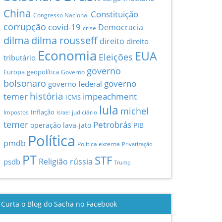
China
Constituição
Congresso Nacional
corrupção
covid-19
Democracia
crise
dilma
dilma rousseff
direito
direito
Economia
EUA
Eleições
tributário
governo
Europa
geopolítica
Governo
bolsonaro
governo
governo federal
história
temer
impeachment
ICMS
lula
michel
Inflação
Impostos
judiciário
Israel
temer
Petrobrás
operação lava-jato
PIB
Política
pmdb
Política externa
Privatização
PT
STF
Religião
rússia
psdb
Trump
Curta o Blog do Sacha no Facebook