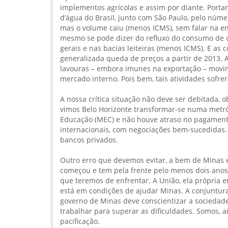
implementos agrícolas e assim por diante. Portan
d’água do Brasil, junto com São Paulo, pelo núme
mas o volume caiu (menos ICMS), sem falar na e
mesmo se pode dizer do refluxo do consumo de c
gerais e nas bacias leiteiras (menos ICMS). E as
generalizada queda de preços a partir de 2013. A
lavouras – embora imunes na exportação – movim
mercado interno. Pois bem, tais atividades sofr
A nossa crítica situação não deve ser debitada, 
vimos Belo Horizonte transformar-se numa metróp
Educação (MEC) e não houve atraso no pagament
internacionais, com negociações bem-sucedidas. 
bancos privados.
Outro erro que devemos evitar, a bem de Minas e 
começou e tem pela frente pelo menos dois anos 
que teremos de enfrentar. A União, ela própria 
está em condições de ajudar Minas. A conjuntur
governo de Minas deve conscientizar a sociedad
trabalhar para superar as dificuldades. Somos, a
pacificação.