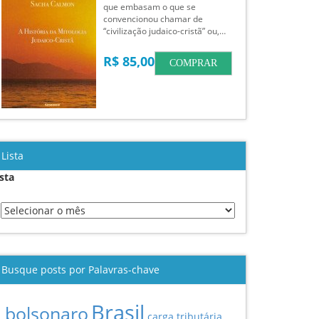
que embasam o que se
convencionou chamar de
“civilização judaico-cristã” ou,…
R$ 85,00
COMPRAR
Lista
ista
Busque posts por Palavras-chave
Brasil
bolsonaro
carga tributária