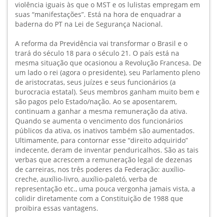
violência iguais às que o MST e os lulistas empregam em
suas “manifestações”. Está na hora de enquadrar a
baderna do PT na Lei de Segurança Nacional.
A reforma da Previdência vai transformar o Brasil e o
trará do século 18 para o século 21. O país está na
mesma situação que ocasionou a Revolução Francesa. De
um lado o rei (agora o presidente), seu Parlamento pleno
de aristocratas, seus juízes e seus funcionários (a
burocracia estatal). Seus membros ganham muito bem e
são pagos pelo Estado/nação. Ao se aposentarem,
continuam a ganhar a mesma remuneração da ativa.
Quando se aumenta o vencimento dos funcionários
públicos da ativa, os inativos também são aumentados.
Ultimamente, para contornar esse “direito adquirido”
indecente, deram de inventar penduricalhos. São as tais
verbas que acrescem a remuneração legal de dezenas
de carreiras, nos três poderes da Federação: auxílio-
creche, auxílio-livro, auxílio-paletó, verba de
representação etc., uma pouca vergonha jamais vista, a
colidir diretamente com a Constituição de 1988 que
proibira essas vantagens.