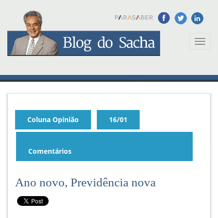
Toggl
naviga
Coluna Opinião
16/01
Comentários
Ano novo, Previdência nova