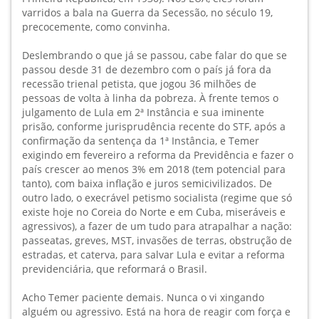
varridos a bala na Guerra da Secessão, no século 19,
precocemente, como convinha.
Deslembrando o que já se passou, cabe falar do que se
passou desde 31 de dezembro com o país já fora da
recessão trienal petista, que jogou 36 milhões de
pessoas de volta à linha da pobreza. À frente temos o
julgamento de Lula em 2ª Instância e sua iminente
prisão, conforme jurisprudência recente do STF, após a
confirmação da sentença da 1ª Instância, e Temer
exigindo em fevereiro a reforma da Previdência e fazer o
país crescer ao menos 3% em 2018 (tem potencial para
tanto), com baixa inflação e juros semicivilizados. De
outro lado, o execrável petismo socialista (regime que só
existe hoje no Coreia do Norte e em Cuba, miseráveis e
agressivos), a fazer de um tudo para atrapalhar a nação:
passeatas, greves, MST, invasões de terras, obstrução de
estradas, et caterva, para salvar Lula e evitar a reforma
previdenciária, que reformará o Brasil.
Acho Temer paciente demais. Nunca o vi xingando
alguém ou agressivo. Está na hora de reagir com força e