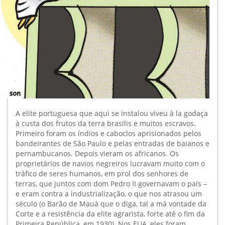
A elite portuguesa que aqui se instalou viveu à la godaça
à custa dos frutos da terra brasilis e muitos escravos.
Primeiro foram os índios e caboclos aprisionados pelos
bandeirantes de São Paulo e pelas entradas de baianos e
pernambucanos. Depois vieram os africanos. Os
proprietários de navios negreiros lucravam muito com o
tráfico de seres humanos, em prol dos senhores de
terras, que juntos com dom Pedro II governavam o país –
e eram contra a industrialização, o que nos atrasou um
século (o Barão de Mauá que o diga, tal a má vontade da
Corte e a resistência da elite agrarista, forte até o fim da
Primeira República, em 1930). Nos EUA, eles foram