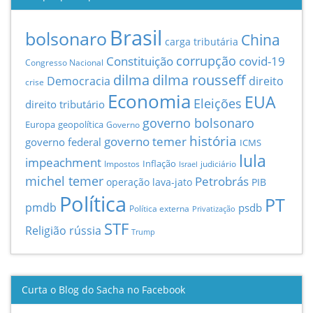
Brasil
bolsonaro
China
carga tributária
Constituição
corrupção
covid-19
Congresso Nacional
dilma
dilma rousseff
Democracia
direito
crise
Economia
EUA
Eleições
direito tributário
governo bolsonaro
Europa
geopolítica
Governo
história
governo temer
governo federal
ICMS
lula
impeachment
Inflação
Impostos
judiciário
Israel
michel temer
Petrobrás
operação lava-jato
PIB
Política
PT
pmdb
psdb
Política externa
Privatização
STF
Religião
rússia
Trump
Curta o Blog do Sacha no Facebook