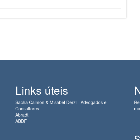
Links úteis
N
Sacha Calmon & Misabel Derzi - Advogados e
Re
Consultores
ma
Abradt
ABDF
S