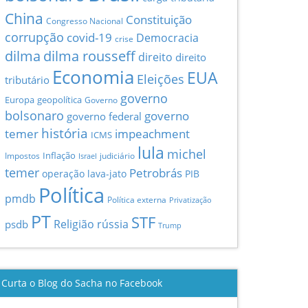
China
Constituição
Congresso Nacional
corrupção
covid-19
Democracia
crise
dilma
dilma rousseff
direito
direito
Economia
EUA
Eleições
tributário
governo
Europa
geopolítica
Governo
bolsonaro
governo
governo federal
história
temer
impeachment
ICMS
lula
michel
Inflação
Impostos
judiciário
Israel
temer
Petrobrás
operação lava-jato
PIB
Política
pmdb
Política externa
Privatização
PT
STF
Religião
rússia
psdb
Trump
Curta o Blog do Sacha no Facebook