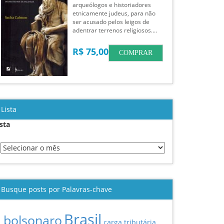
arqueólogos e historiadores
etnicamente judeus, para não
ser acusado pelos leigos de
adentrar terrenos religiosos.…
R$ 75,00
COMPRAR
Lista
ista
Busque posts por Palavras-chave
Brasil
bolsonaro
carga tributária