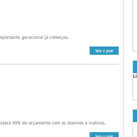
importante, geracional já começou.
leia o post
L
gastará 90% do orçamento com os doentes e inativos.
leia o post