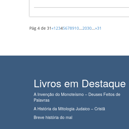
Pág 4 de 31
«
1
2
3
4
5
6
7
8
9
10
...
20
30
...
»
31
Livros em Destaque
A Invenção do Monoteísmo – Deuses Feitos de
Palavras
A História da Mitologia Judaico – Cristã
Breve história do mal