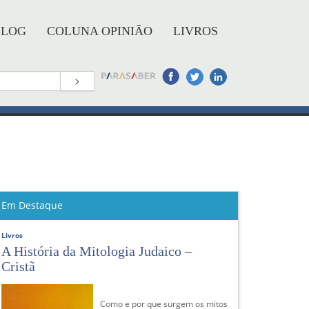
BLOG
COLUNA OPINIÃO
LIVROS
>
Em Destaque
Livros
A História da Mitologia Judaico –
Cristã
Como e por que surgem os mitos