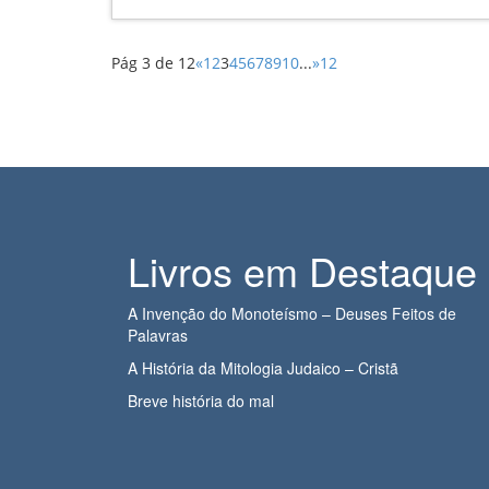
Pág 3 de 12
«
1
2
3
4
5
6
7
8
9
10
...
»
12
Livros em Destaque
A Invenção do Monoteísmo – Deuses Feitos de
Palavras
A História da Mitologia Judaico – Cristã
Breve história do mal