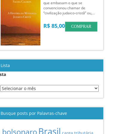
que embasam o que se
convencionou chamar de
“civilização judaico-cristã” ou,…
R$ 85,00
COMPRAR
Lista
ista
Busque posts por Palavras-chave
Brasil
bolsonaro
carga tributária