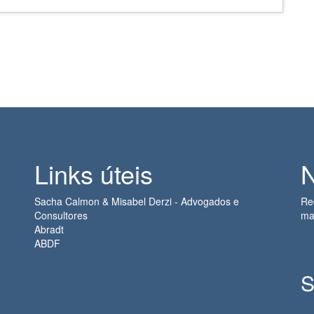
Links úteis
N
Sacha Calmon & Misabel Derzi - Advogados e
Re
Consultores
ma
Abradt
ABDF
S