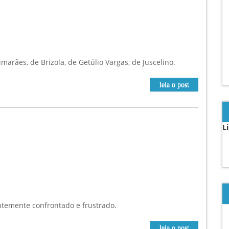
arães, de Brizola, de Getúlio Vargas, de Juscelino.
leia o post
L
antemente confrontado e frustrado.
leia o post