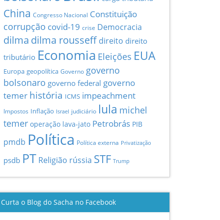
China
Constituição
Congresso Nacional
corrupção
covid-19
Democracia
crise
dilma
dilma rousseff
direito
direito
Economia
EUA
Eleições
tributário
governo
Europa
geopolítica
Governo
bolsonaro
governo
governo federal
história
temer
impeachment
ICMS
lula
michel
Inflação
Impostos
judiciário
Israel
temer
Petrobrás
operação lava-jato
PIB
Política
pmdb
Política externa
Privatização
PT
STF
Religião
rússia
psdb
Trump
Curta o Blog do Sacha no Facebook