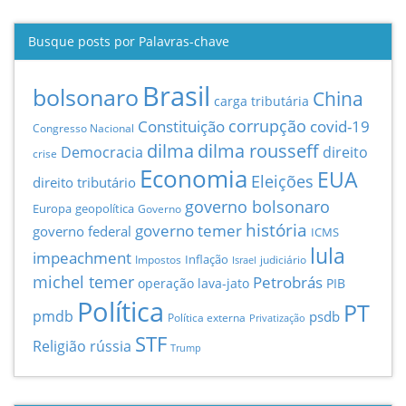
Busque posts por Palavras-chave
Brasil
bolsonaro
China
carga tributária
Constituição
corrupção
covid-19
Congresso Nacional
dilma
dilma rousseff
Democracia
direito
crise
Economia
EUA
Eleições
direito tributário
governo bolsonaro
Europa
geopolítica
Governo
história
governo temer
governo federal
ICMS
lula
impeachment
Inflação
Impostos
judiciário
Israel
michel temer
Petrobrás
operação lava-jato
PIB
Política
PT
pmdb
psdb
Política externa
Privatização
STF
Religião
rússia
Trump