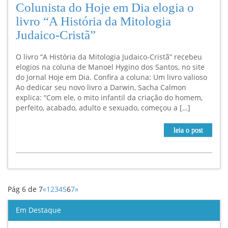
Colunista do Hoje em Dia elogia o
livro “A História da Mitologia
Judaico-Cristã”
O livro “A História da Mitologia Judaico-Cristã” recebeu
elogios na coluna de Manoel Hygino dos Santos, no site
do Jornal Hoje em Dia. Confira a coluna: Um livro valioso
Ao dedicar seu novo livro a Darwin, Sacha Calmon
explica: “Com ele, o mito infantil da criação do homem,
perfeito, acabado, adulto e sexuado, começou a […]
leia o post
Pág 6 de 7
«
1
2
3
4
5
6
7
»
Em Destaque