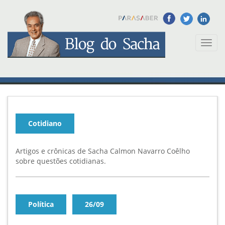
Toggl
naviga
Cotidiano
Artigos e crônicas de Sacha Calmon Navarro Coêlho
sobre questões cotidianas.
Política
26/09